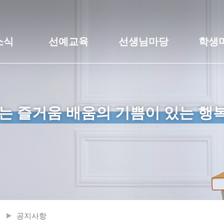
소식
선예교육
선생님마당
학생
는 즐거움 배움의 기쁨이 있는 행
공지사항