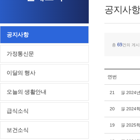
공지사항
공지사항
69
총
건의 게시
가정통신문
이달의 행사
연번
오늘의 생활안내
21
2024
20
202
급식소식
19
202
보건소식