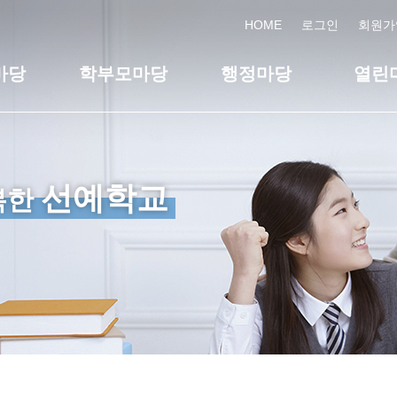
HOME
로그인
회원가
마당
학부모마당
행정마당
열린
선예학교
복한