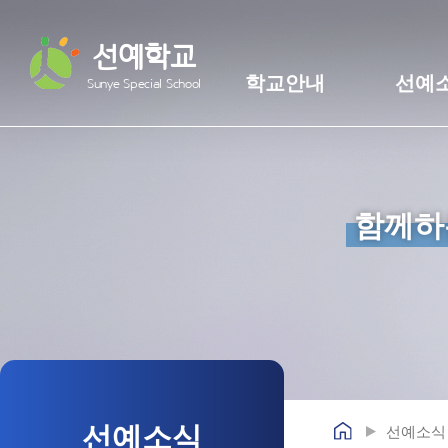
선예학교
학교안내
선예
Sunye Special School
함께하
선예소식
선예소식