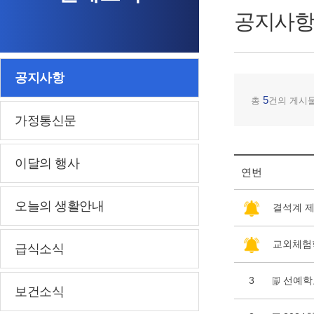
공지사항
공지사항
5
총
건의 게시
가정통신문
이달의 행사
연번
오늘의 생활안내
결석계 제
교외체험
급식소식
3
선예학
보건소식