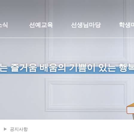
소식
선예교육
선생님마당
학생
는 즐거움 배움의 기쁨이 있는 행
공지사항