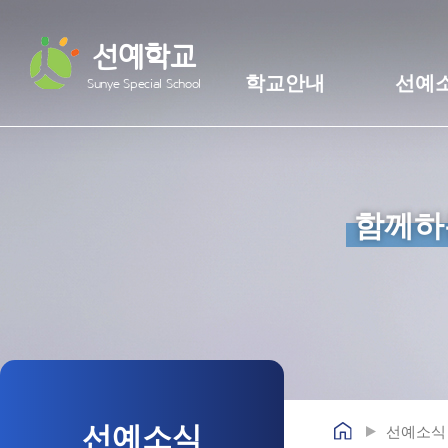
선예학교
학교안내
선예
Sunye Special School
함께하
선예소식
선예소식