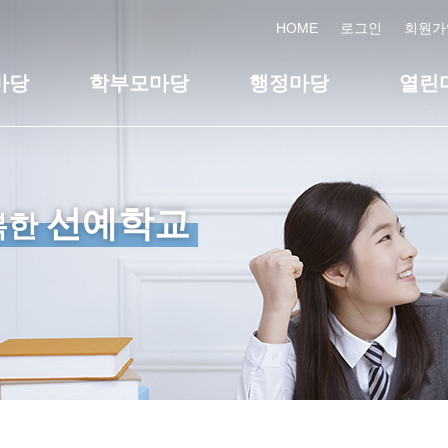
HOME
로그인
회원가
마당
학부모마당
행정마당
열린
선예학교
복한