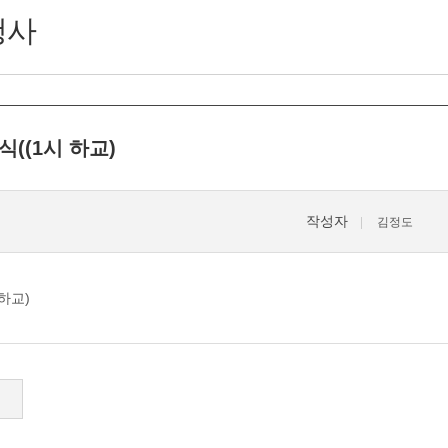
행사
((1시 하교)
작성자
김정도
하교)