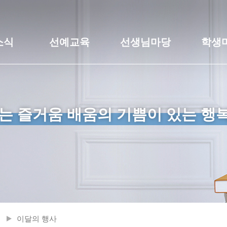
소식
선예교육
선생님마당
학생
는 즐거움 배움의 기쁨이 있는 행
이달의 행사