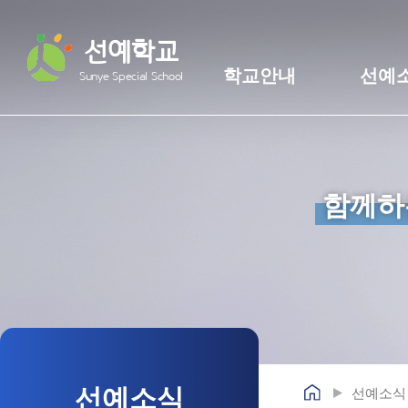
선예학교
학교안내
선예
Sunye Special School
함께하
선예소식
선예소식