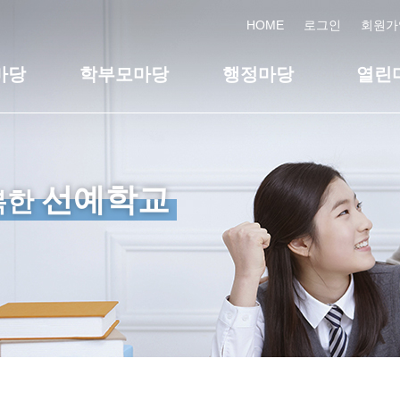
HOME
로그인
회원가
마당
학부모마당
행정마당
열린
선예학교
복한