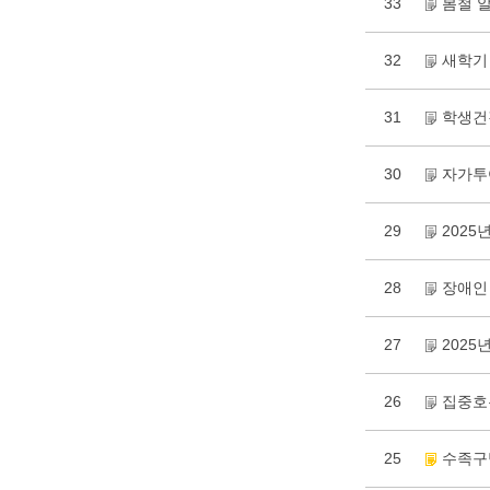
33
봄철 
32
새학기
31
학생건강
30
자가투
29
2025
28
장애인
27
202
26
집중호
25
수족구