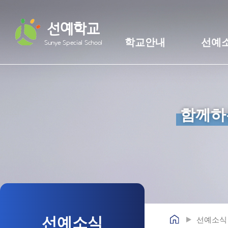
선예학교
학교안내
선예
Sunye Special School
함께하
선예소식
선예소식