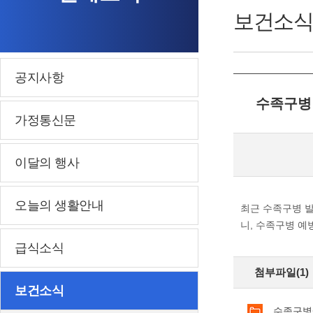
보건소식
공지사항
수족구병
가정통신문
이달의 행사
오늘의 생활안내
최근 수족구병 발
니, 수족구병 예
급식소식
첨부파일(1)
보건소식
수족구병