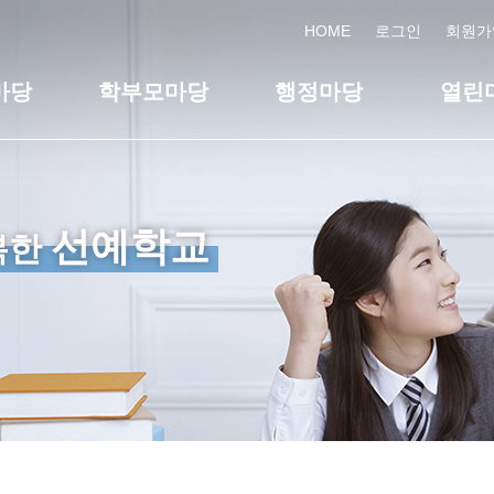
HOME
로그인
회원가
마당
학부모마당
행정마당
열린
선예학교
복한