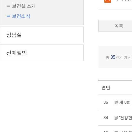
보건실 소개
보건소식
목록
상담실
선예앨범
35
총
건의 게시
연번
35
제 8
34
'건강한