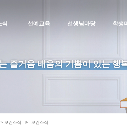
소식
선예교육
선생님마당
학생
는 즐거움 배움의 기쁨이 있는 행
 > 보건소식
보건소식