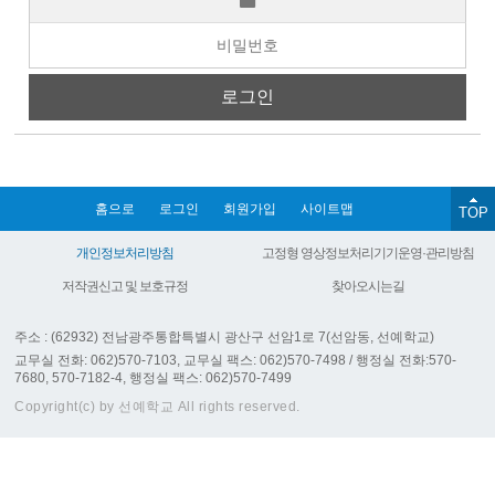
홈으로
로그인
회원가입
사이트맵
TOP
개인정보처리방침
고정형 영상정보처리기기운영·관리방침
저작권신고 및 보호규정
찾아오시는길
주소 : (62932) 전남광주통합특별시 광산구 선암1로 7(선암동, 선예학교)
교무실 전화: 062)570-7103, 교무실 팩스: 062)570-7498 / 행정실 전화:570-
7680, 570-7182-4, 행정실 팩스: 062)570-7499
Copyright(c) by 선예학교 All rights reserved.