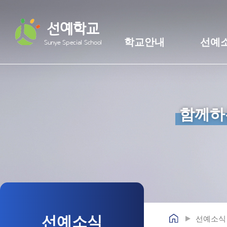
선예학교
학교안내
선예
Sunye Special School
함께하
선예소식
선예소식