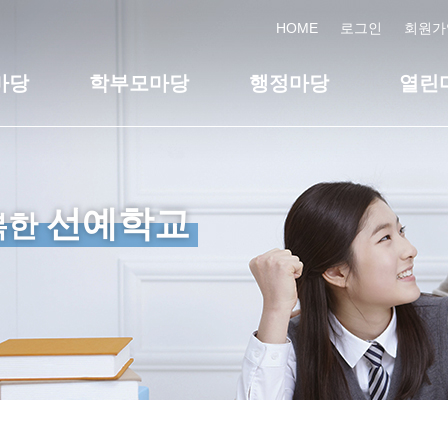
HOME
로그인
회원가
마당
학부모마당
행정마당
열린
선예학교
복한