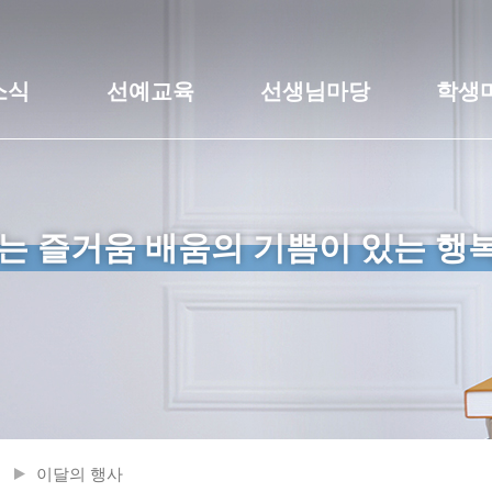
소식
선예교육
선생님마당
학생
는 즐거움 배움의 기쁨이 있는 행
이달의 행사