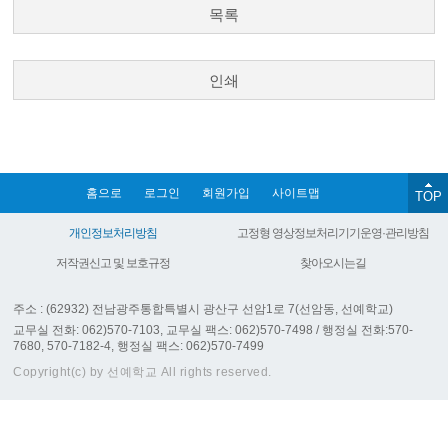
목록
인쇄
홈으로
로그인
회원가입
사이트맵
TOP
개인정보처리방침
고정형 영상정보처리기기운영·관리방침
저작권신고 및 보호규정
찾아오시는길
주소 : (62932) 전남광주통합특별시 광산구 선암1로 7(선암동, 선예학교)
교무실 전화: 062)570-7103, 교무실 팩스: 062)570-7498 / 행정실 전화:570-
7680, 570-7182-4, 행정실 팩스: 062)570-7499
Copyright(c) by 선예학교 All rights reserved.