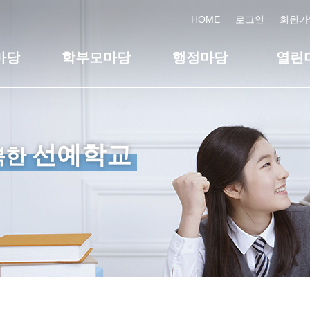
HOME
로그인
회원가
마당
학부모마당
행정마당
열린
선예학교
복한