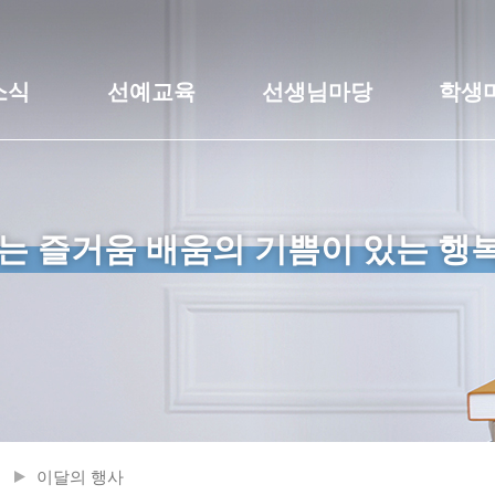
소식
선예교육
선생님마당
학생
는 즐거움 배움의 기쁨이 있는 행
이달의 행사