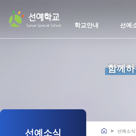
선예학교
학교안내
선예
Sunye Special School
함께하
선예소식
선예소식