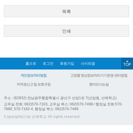
목록
인쇄
홈으로
로그인
회원가입
사이트맵
TOP
개인정보처리방침
고정형 영상정보처리기기운영·관리방침
저작권신고 및 보호규정
찾아오시는길
주소 : (62932) 전남광주통합특별시 광산구 선암1로 7(선암동, 선예학교)
교무실 전화: 062)570-7103, 교무실 팩스: 062)570-7498 / 행정실 전화:570-
7680, 570-7182-4, 행정실 팩스: 062)570-7499
Copyright(c) by 선예학교 All rights reserved.