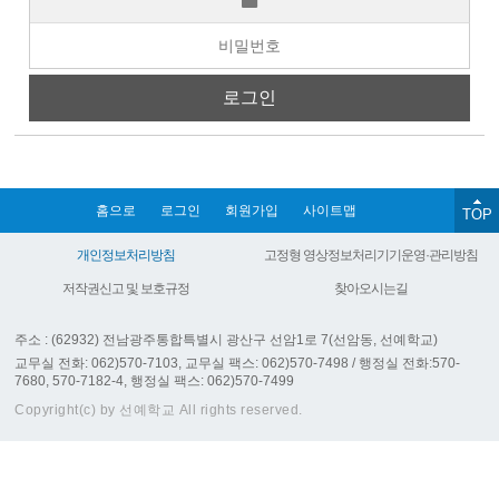
홈으로
로그인
회원가입
사이트맵
TOP
개인정보처리방침
고정형 영상정보처리기기운영·관리방침
저작권신고 및 보호규정
찾아오시는길
주소 : (62932) 전남광주통합특별시 광산구 선암1로 7(선암동, 선예학교)
교무실 전화: 062)570-7103, 교무실 팩스: 062)570-7498 / 행정실 전화:570-
7680, 570-7182-4, 행정실 팩스: 062)570-7499
Copyright(c) by 선예학교 All rights reserved.