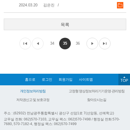
2024.03.20
김은진
목록
34
35
36
홈으로
로그인
회원가입
사이트맵
TOP
개인정보처리방침
고정형 영상정보처리기기운영·관리방침
저작권신고 및 보호규정
찾아오시는길
주소 : (62932) 전남광주통합특별시 광산구 선암1로 7(선암동, 선예학교)
교무실 전화: 062)570-7103, 교무실 팩스: 062)570-7498 / 행정실 전화:570-
7680, 570-7182-4, 행정실 팩스: 062)570-7499