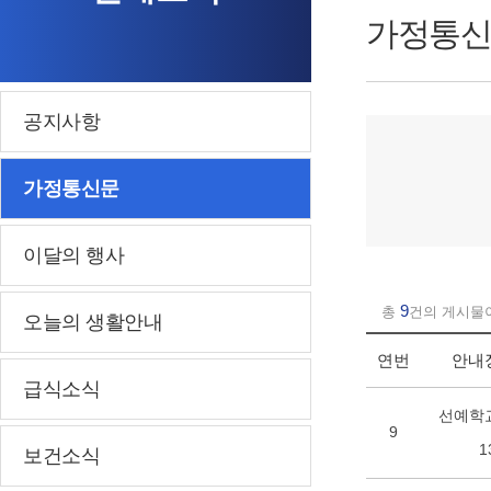
가정통신
공지사항
가정통신문
이달의 행사
9
총
건의 게시물
오늘의 생활안내
연번
안내
급식소식
선예학교
9
1
보건소식