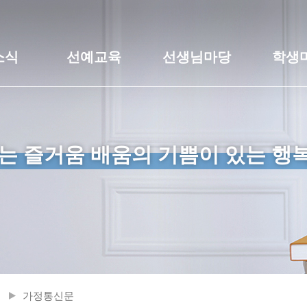
소식
선예교육
선생님마당
학생
는 즐거움 배움의 기쁨이 있는 행
가정통신문