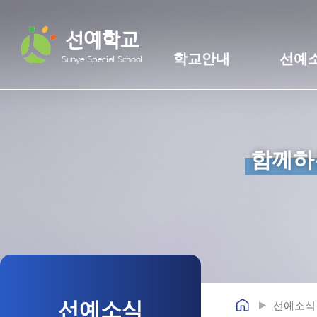
선예학교
학교안내
선예
Sunye Special School
함께하
선예소식
선예소식