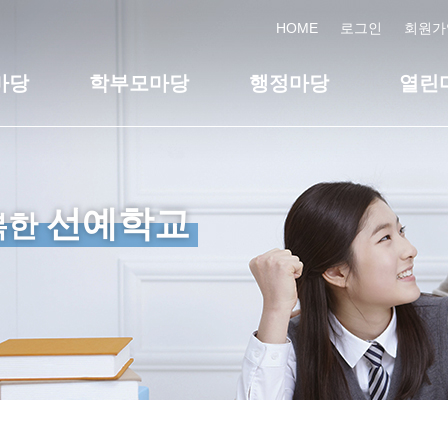
HOME
로그인
회원가
마당
학부모마당
행정마당
열린
선예학교
복한