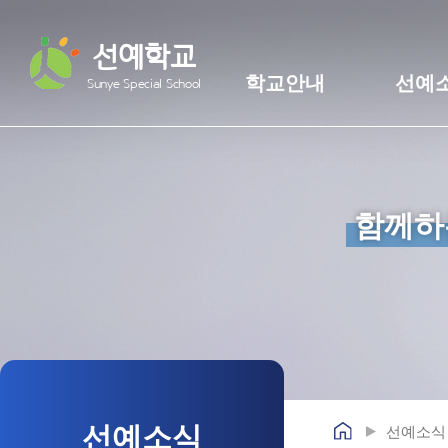
선예학교
학교안내
선예
Sunye Special School
함께하
선예소식
선예소식