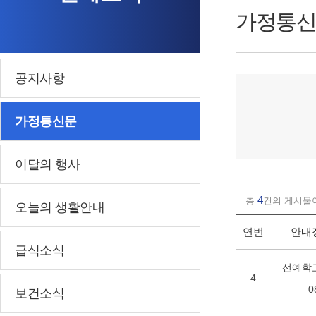
가정통신
공지사항
가정통신문
이달의 행사
4
총
건의 게시물
오늘의 생활안내
연번
안내
급식소식
선예학교
4
0
보건소식