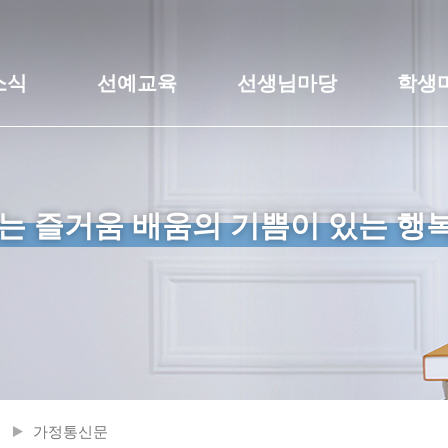
소식
선예교육
선생님마당
학생
는 즐거움 배움의 기쁨이 있는 행
가정통신문