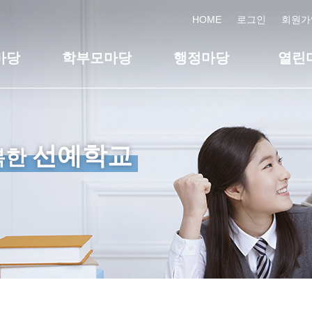
HOME
로그인
회원가
마당
학부모마당
행정마당
열린
선예학교
복한