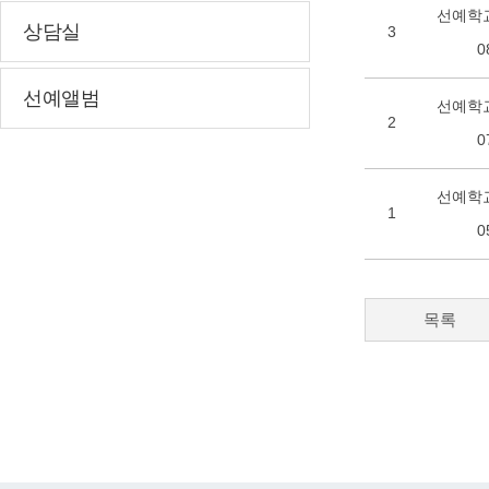
선예학교
상담실
3
0
선예앨범
선예학교
2
0
선예학교
1
0
목록