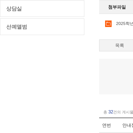
첨부파일
상담실
2025
선예앨범
목록
32
총
건의 게시
연번
안내