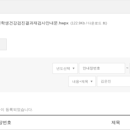
학년학생건강검진결과재검사안내문.hwpx
(122.9Kb / 다운로드 회)
~
물이 등록되었습니다.
장번호
제목