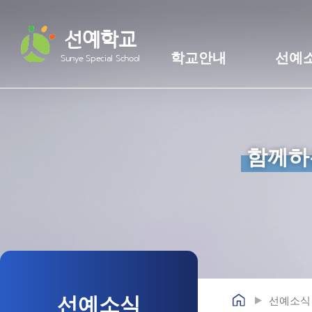
선예학교
학교안내
선예
Sunye Special School
함께하
선예소식
선예소식