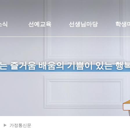
소식
선예교육
선생님마당
학생
는 즐거움 배움의 기쁨이 있는 행
가정통신문