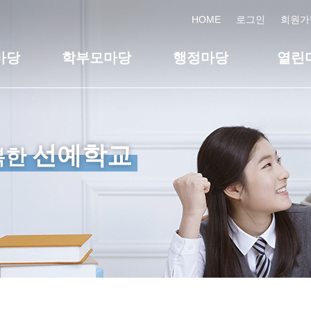
HOME
로그인
회원가
마당
학부모마당
행정마당
열린
선예학교
복한