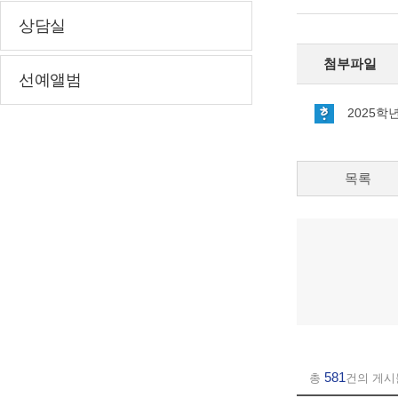
상담실
첨부파일
선예앨범
2025
목록
581
총
건의 게시