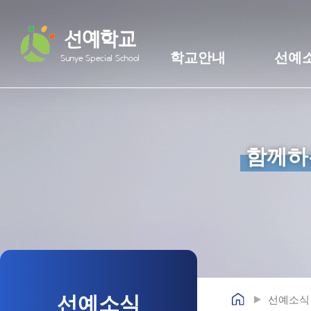
선예학교
학교안내
선예
Sunye Special School
함께하
선예소식
선예소식