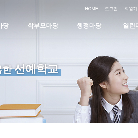
HOME
로그인
회원가
마당
학부모마당
행정마당
열린
선예학교
복한