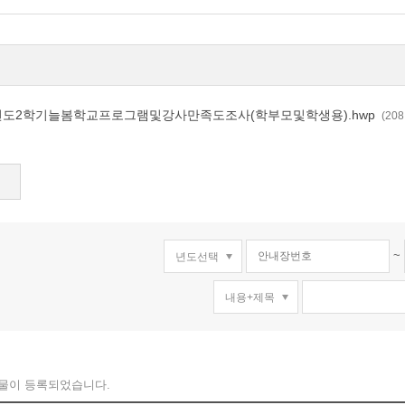
학년도2학기늘봄학교프로그램및강사만족도조사(학부모및학생용).hwp
(20
~
물이 등록되었습니다.