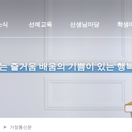
소식
선예교육
선생님마당
학생
는 즐거움 배움의 기쁨이 있는 행
가정통신문