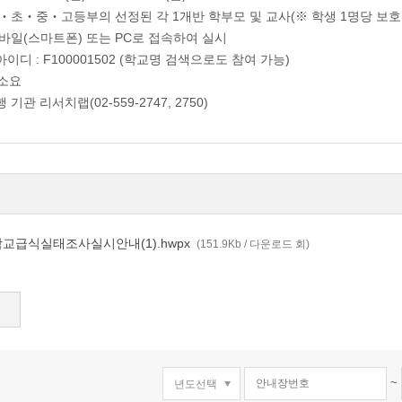
: 유‧초‧중‧고등부의 선정된 각 1개반 학부모 및 교사(※ 학생 1명당 보호
 모바일(스마트폰) 또는 PC로 접속하여 실시
 아이디 : F100001502 (학교명 검색으로도 참여 가능)
 소요
 기관 리서치랩(02-559-2747, 2750)
학교급식실태조사실시안내(1).hwpx
(151.9Kb / 다운로드 회)
~