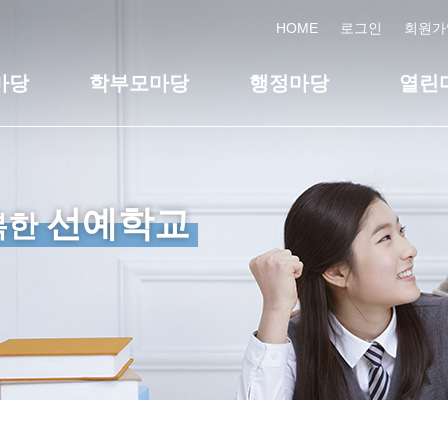
HOME
로그인
회원가
마당
학부모마당
행정마당
열린
선예학교
복한