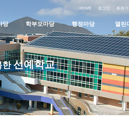
HOME
로그인
회원가
마당
학부모마당
행정마당
열린
선예학교
복한