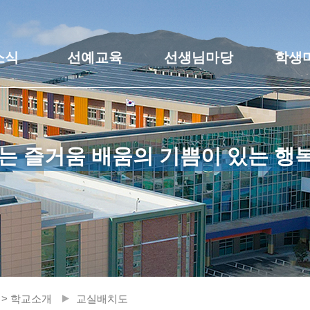
소식
선예교육
선생님마당
학생
는 즐거움 배움의 기쁨이 있는 행
 > 학교소개
교실배치도