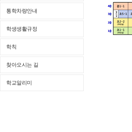
통학차량안내
학생생활규정
학칙
찾아오시는 길
학교알리미