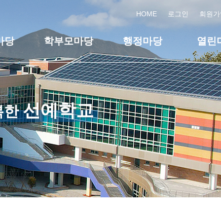
HOME
로그인
회원가
마당
학부모마당
행정마당
열린
선예학교
복한