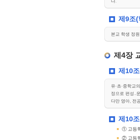
다.
제9조(
본교 학생 정원
제4장 
제10조
유·초·중학교
정으로 편성․
다만 영아, 전
제10조
① 고등
② 고등