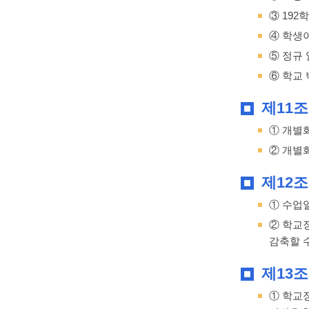
③ 192
④ 학생
⑤ 정규
⑥ 학교 
제11
① 개별
② 개별
제12조
① 수업일
② 학교
감축할 수
제13조
① 학교