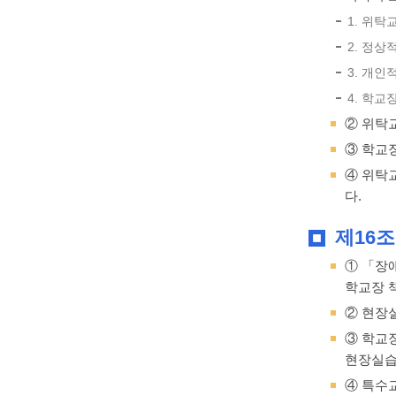
1. 위
2. 정
3. 개인
4. 학
② 위탁
③ 학교
④ 위탁
다.
제16조
① 「장
학교장 
② 현장
③ 학교
현장실습
④ 특수