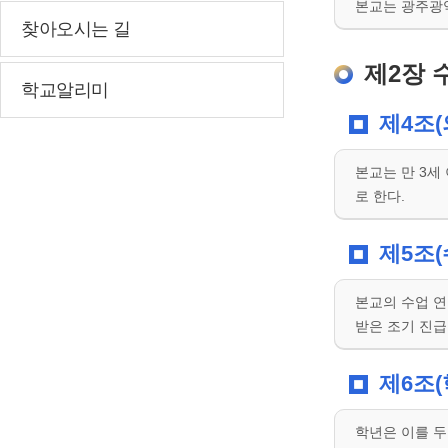
본교는 광주광역시
찾아오시는 길
제2장 
학교알리미
제4조(
본교는 만 3세
로 한다.
제5조(
본교의 수업 연
받은 조기 진급
제6조(
학년은 이를 두