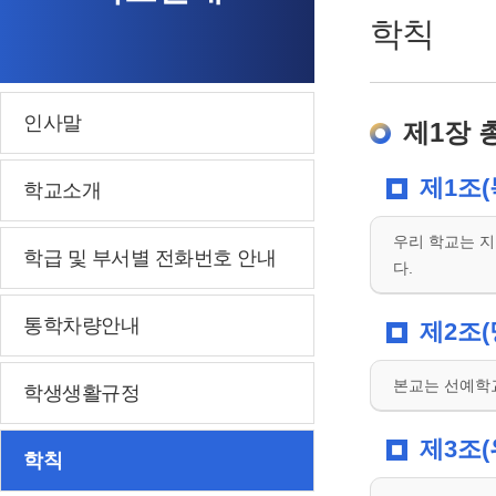
학칙
인사말
제1장 
제1조(
학교소개
우리 학교는 지
학급 및 부서별 전화번호 안내
다.
통학차량안내
제2조(
본교는 선예학
학생생활규정
제3조(
학칙