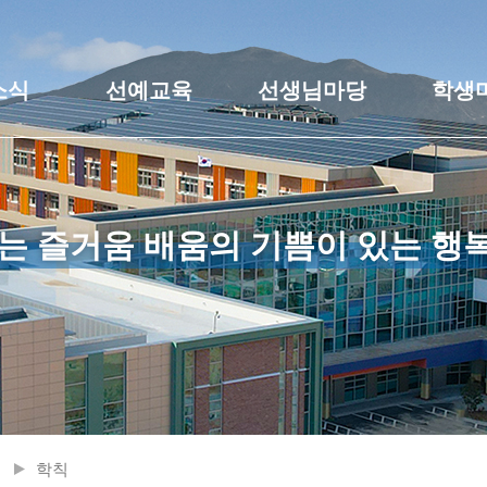
소식
선예교육
선생님마당
학생
는 즐거움 배움의 기쁨이 있는 행
학칙