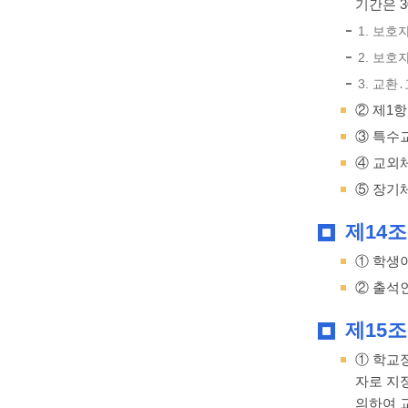
기간은 3
1. 보
2. 보호
3. 교
② 제1항
③ 특수
④ 교외
⑤ 장기
제14조
① 학생
② 출석
제15조
① 학교
자로 지
의하여 