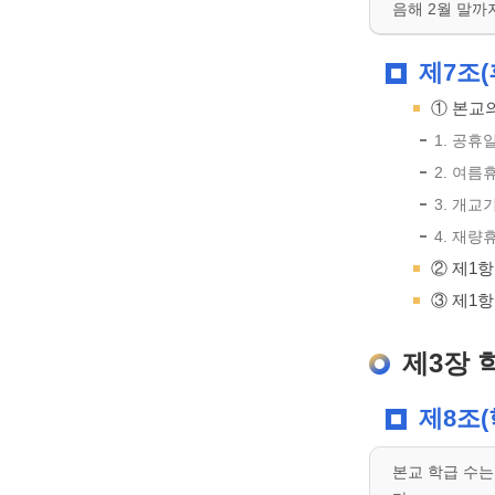
음해 2월 말까
제7조(
① 본교의
1. 공
2. 여름
3. 개교기
4. 재량
② 제1
③ 제1항
제3장 
제8조(
본교 학급 수는