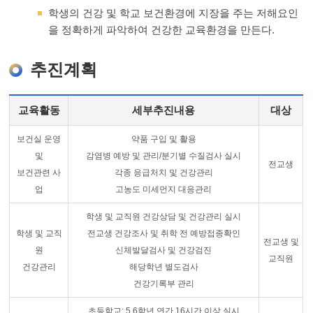
학생의 건강 및 학교 보건환경에 지장을 주는 저해요인
을 정확하게 파악하여 건강한 교육환경을 만든다.
추진계획
교육활동
세부추진내용
대상
보건실 운영
약품 구입 및 활용
및
감염병 예방 및 관리/분기별 수질검사 실시
전교생
보건관련 사
각종 응급처치 및 건강관리
업
고농도 미세먼지 대응관리
학생 및 교직원 건강상담 및 건강관리 실시
학생 및 교직
전교생 건강조사 및 취학 전 예방접종확인
전교생 및
원
신체발달검사 및 건강검진
교직원
건강관리
해당학년 별도검사
건강기록부 관리
초등학교: 5,6학년 연간 16시간 이상 실시