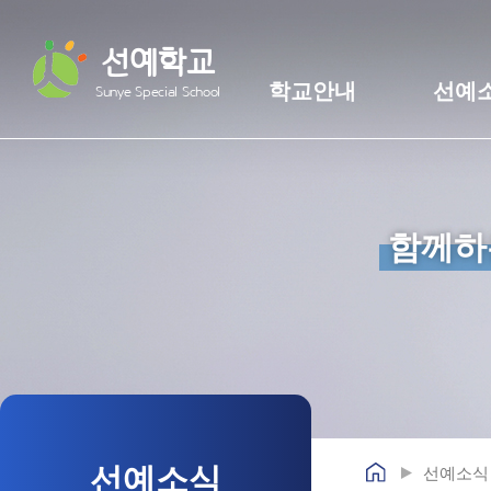
선예학교
학교안내
선예
Sunye Special School
함께하
선예소식
선예소식