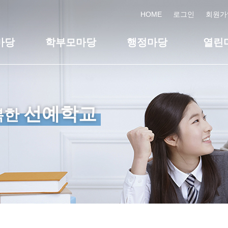
HOME
로그인
회원가
마당
학부모마당
행정마당
열린
선예학교
복한