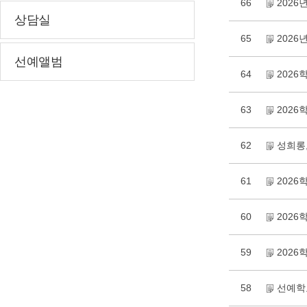
66
202
상담실
65
202
선예앨범
64
202
63
2026
62
성희롱,
61
202
60
202
59
202
58
선예학