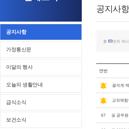
공지사항
공지사항
69
총
건의 게시
가정통신문
이달의 행사
연번
오늘의 생활안내
결석계 제
교외체험
급식소식
67
공무원
보건소식