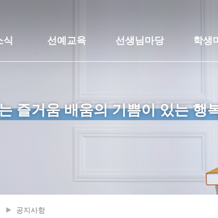
소식
선예교육
선생님마당
학생
는 즐거움 배움의 기쁨이 있는 행
공지사항